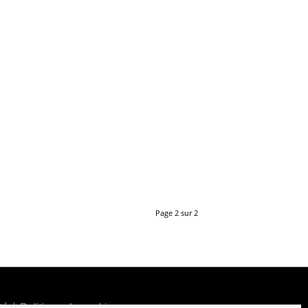
Page 2 sur 2
|
té
Politique de cookies